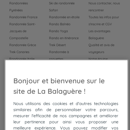
Randonnées
Ski de randonnée
Nous contacter, nous
Pyrénées
Safari
rencontrer
Randonnée France
Randonnée en étoile
Toutes les infos pour
Randonnée Saint-
Rando Balnéo
s'inscrire et CGV
Jacques de
Rando Yoga
Les avantages
Compostelle
Rando en itinérance
Balaguère
Randonnée Grèce
Trek Désert
Qualité et avis de
Trek Canaries
Randonnée à
voyageurs
Randonnée Italie
raquettes
Notre équipe
Trek Népal
Voyage à vélo
Recrutement
Randonnée Maroc
Randonnée
Bonjour et bienvenue sur le
Trek Mauritanie
Trek
Randonnée Pérou
site de La Balaguère !
Nous utilisons des cookies et d'autres technologies
Top
circuits
similaires afin de personnaliser votre parcours,
mesurer l'efficacité de nos campagnes et améliorer
Tour du lac de Constance à vélo
leur pertinence pour ainsi vous proposer une
Cyclades : Amorgos et Naxos
meilleure expérience. Vous pouvez modifier vos