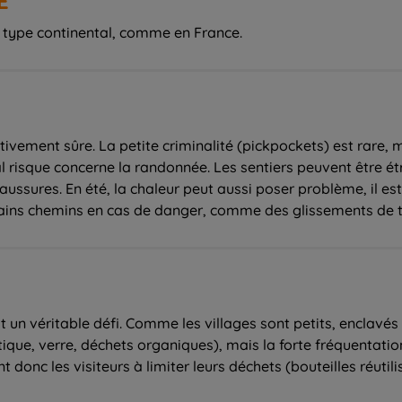
É
e type continental, comme en France.
ativement sûre. La petite criminalité (pickpockets) est rare,
l risque concerne la randonnée. Les sentiers peuvent être étroi
ssures. En été, la chaleur peut aussi poser problème, il es
rtains chemins en cas de danger, comme des glissements de te
 un véritable défi. Comme les villages sont petits, enclavés et
stique, verre, déchets organiques), mais la forte fréquentatio
donc les visiteurs à limiter leurs déchets (bouteilles réutilisa