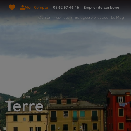
Mon Compte
05 62 97 46 46
Empreinte carbone
Qui sommes-nous ?
Balaguère pratique
Le Mag
 Terre