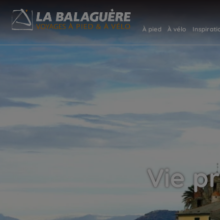
À pied
À vélo
Inspirati
Vie p