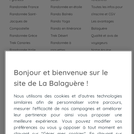
Randonnée France
Randonnée en étoile
Toutes les infos pour
Randonnée Saint-
Rando Balnéo
s'inscrire et CGV
Jacques de
Rando Yoga
Les avantages
Compostelle
Rando en itinérance
Balaguère
Randonnée Grèce
Trek Désert
Qualité et avis de
Trek Canaries
Randonnée à
voyageurs
Randonnée Italie
raquettes
Notre équipe
Trek Népal
Voyage à vélo
Recrutement
Randonnée Maroc
Randonnée
Bonjour et bienvenue sur le
Trek Mauritanie
Trek
Randonnée Pérou
site de La Balaguère !
Nous utilisons des cookies et d'autres technologies
Top
circuits
similaires afin de personnaliser votre parcours,
mesurer l'efficacité de nos campagnes et améliorer
Tour du lac de Constance à vélo
leur pertinence pour ainsi vous proposer une
Cyclades : Amorgos et Naxos
meilleure expérience. Vous pouvez modifier vos
Randonnée aux Bardenas Reales
préférences ou vous y opposer à tout moment en
De Collioure à Cadaquès à pied
cliquant sur "Gérer mes cookies". En cliquant sur