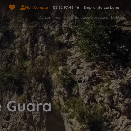
Mon Compte
05 62 97 46 46
Empreinte carbone
Qui sommes-nous ?
Balaguère pratique
Le Mag
e Guara