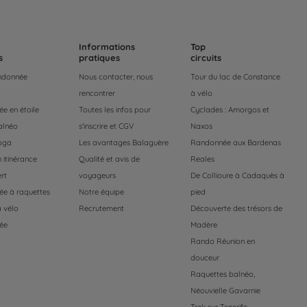
Informations
Top
s
pratiques
circuits
andonnée
Nous contacter, nous
Tour du lac de Constance
rencontrer
à vélo
e en étoile
Toutes les infos pour
Cyclades : Amorgos et
alnéo
s'inscrire et CGV
Naxos
oga
Les avantages Balaguère
Randonnée aux Bardenas
 itinérance
Qualité et avis de
Reales
rt
voyageurs
De Collioure à Cadaquès à
e à raquettes
Notre équipe
pied
 vélo
Recrutement
Découverte des trésors de
ée
Madère
Rando Réunion en
douceur
Raquettes balnéo,
Néouvielle Gavarnie
Trek sur Tenerife