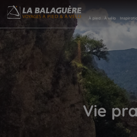
À pied
À vélo
Inspirati
Vie pr