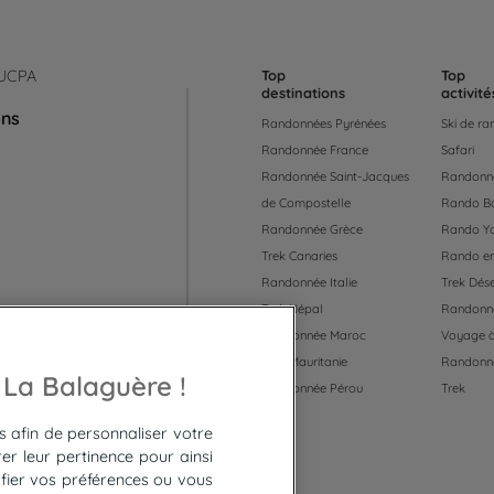
 UCPA
Top
Top
destinations
activité
ons
Randonnées Pyrénées
Ski de r
Randonnée France
Safari
Randonnée Saint-Jacques
Randonné
de Compostelle
Rando B
Randonnée Grèce
Rando Y
Trek Canaries
Rando en
Randonnée Italie
Trek Dése
Trek Népal
Randonné
Randonnée Maroc
Voyage à
Trek Mauritanie
Randonn
 55
 La Balaguère !
Randonnée Pérou
Trek
es afin de personnaliser votre
er leur pertinence pour ainsi
fier vos préférences ou vous