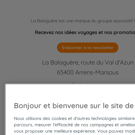
La Balaguère est une marque du groupe associatif
Recevez nos idées voyages et nos promoti
S'abonner à la newsletter
La Balaguère, route du Val d'Azun
65400 Arrens-Marsous
Contactez-nous
labalaguere@labalaguere.com
05 62 97 46 46 ou 01 85 23 92
Bonjour et bienvenue sur le site de
Suivez-nous
Nous utilisons des cookies et d'autres technologies similair
parcours, mesurer l'efficacité de nos campagnes et amélior
vous proposer une meilleure expérience. Vous pouvez modi