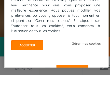
mesurer l'efficacité de nos campagnes et améliorer
leur pertinence pour ainsi vous proposer une
meilleure expérience. Vous pouvez modifier vos
préférences ou vous y opposer à tout moment en
cliquant sur "Gérer mes cookies". En cliquant sur
"Autoriser tous les cookies", vous consentez à
© Marjorie Matus
l'utilisation de tous les cookies.
Gérer mes cookies
ACCEPTER
REFUSER
LE VOYAGE EN RÉSUMÉ
Entre terre rouge et sable, de l'Anti-Atlas aux
étoiles du Sahara, laissez-vous envouter par les
secrets du Sud marocain. Parcourez les villages