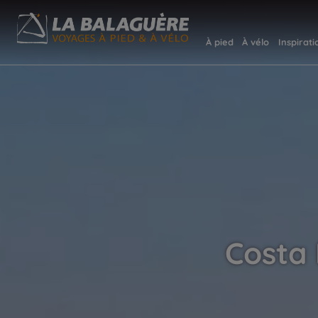
À pied
À vélo
Inspirati
Costa 