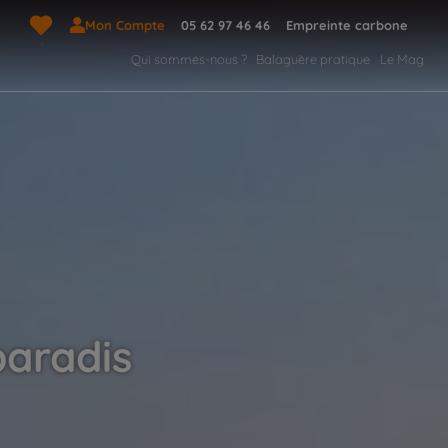
Mon Compte
05 62 97 46 46
Empreinte carbone
Qui sommes-nous ?
Balaguère pratique
Le Mag
paradis