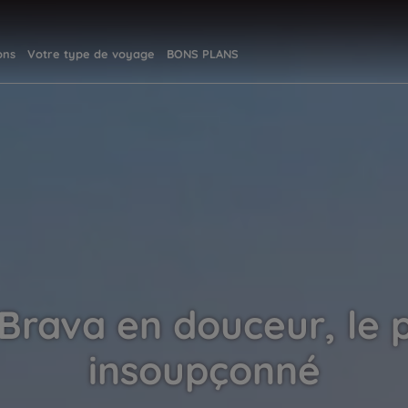
ons
Votre type de voyage
BONS PLANS
Brava en douceur, le 
insoupçonné