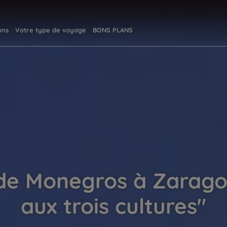
ons
Votre type de voyage
BONS PLANS
de Monegros à Zaragoza
aux trois cultures"