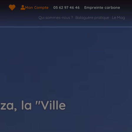
Mon Compte
05 62 97 46 46
Empreinte carbone
Qui sommes-nous ?
Balaguère pratique
Le Mag
, la "Ville