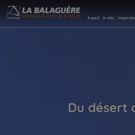
À pied
À vélo
Inspirati
Du désert 