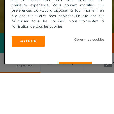
meilleure expérience. Vous pouvez modifier vos
préférences ou vous y opposer à tout moment en
cliquant sur "Gérer mes cookies". En cliquant sur
"Autoriser tous les cookies", vous consentez à
© ADOBE STOCK / SGPICS / Silvano Gasparini
l'utilisation de tous les cookies.
Gérer mes cookies
ACCEPTER
REFUSER
LE VOYAGE EN RÉSUMÉ
Une splendide randonnée itinérante sur le GR10 à
travers 3 magnifiques vallées : la sauvage Vallée
d'Aspe, la Vallée d'Ossau et ses mythiques lacs
d'Ayous, pour finir dans le verdoyant et lumineux