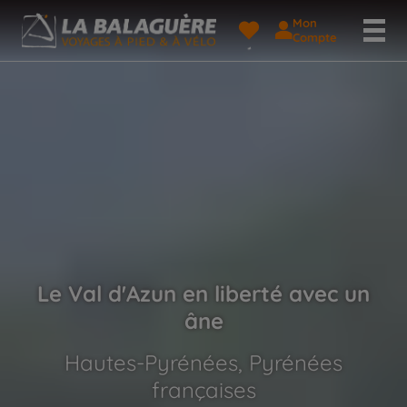
Mon
Compte
Le Val d'Azun en liberté avec un
âne
Hautes-Pyrénées, Pyrénées
françaises