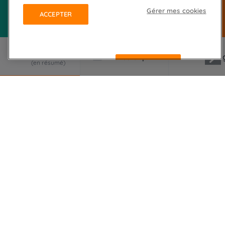
Gérer mes cookies
ACCEPTER
REFUSER
LE VOYAGE EN RÉSUMÉ
De village en village, cet itinéraire nous fait
plonger dans le territoire préservé du Val d'Azun,
ses paysages intimistes et verdoyants, ses
savoir-faire traditionnels, sa douceur de vivre...
La présence de notre ami l'âne rend accessible et
plaisante pour les enfants cette très belle
randonnée en moyenne montagne.
Jouant à "saute montagne" entre les vallées, cette
douce itinérance nous fait découvrir le sublime et