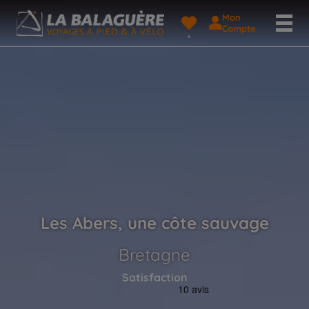
Mon
Compte
Les Abers, une côte sauvage
Bretagne
Satisfaction