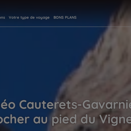
ons
Votre type de voyage
BONS PLANS
éo Cauterets-Gavarnie
ocher au pied du Vign