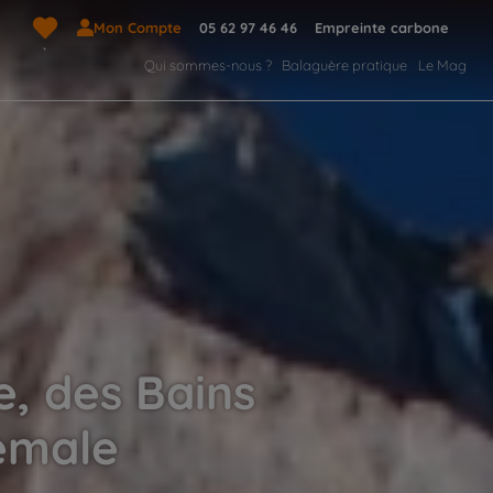
Mon Compte
05 62 97 46 46
Empreinte carbone
Qui sommes-nous ?
Balaguère pratique
Le Mag
, des Bains
emale