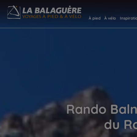
À pied
À vélo
Inspirati
Rando Baln
du R