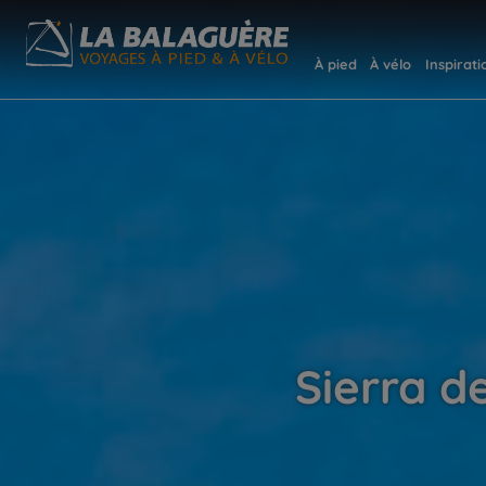
À pied
À vélo
Inspirati
Sierra d