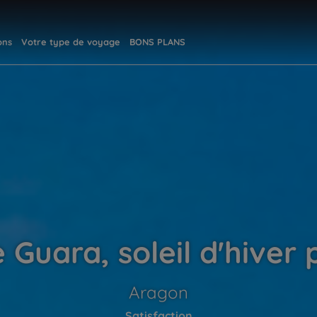
ons
Votre type de voyage
BONS PLANS
e Guara, soleil d'hiver
Aragon
Satisfaction