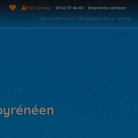
Mon Compte
05 62 97 46 46
Empreinte carbone
Qui sommes-nous ?
Balaguère pratique
Le Mag
 pyrénéen