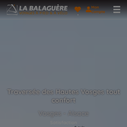
Mon
Compte
Traversée des Hautes Vosges tout
confort
Vosges - Alsace
Satisfaction