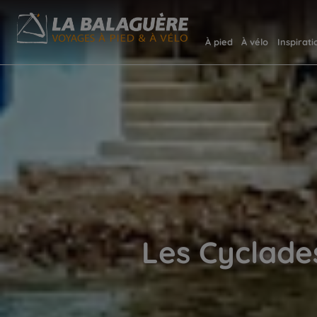
À pied
À vélo
Inspirati
Les Cyclades