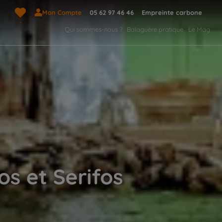
Mon Compte
05 62 97 46 46
Empreinte carbone
Qui sommes-nous ?
Balaguère pratique
Le Mag
os et Serifos