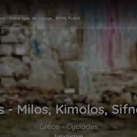
ons
Votre type de voyage
BONS PLANS
 - Milos, Kimolos, Sifn
Grèce - Cyclades
Satisfaction