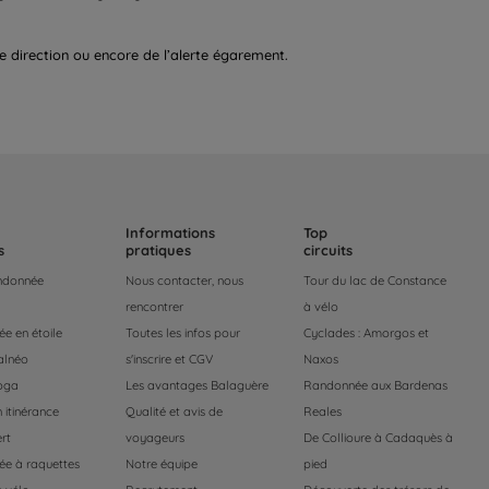
de direction ou encore de l’alerte égarement.
Informations
Top
s
pratiques
circuits
andonnée
Nous contacter, nous
Tour du lac de Constance
rencontrer
à vélo
e en étoile
Toutes les infos pour
Cyclades : Amorgos et
alnéo
s'inscrire et CGV
Naxos
oga
Les avantages Balaguère
Randonnée aux Bardenas
 itinérance
Qualité et avis de
Reales
rt
voyageurs
De Collioure à Cadaquès à
e à raquettes
Notre équipe
pied