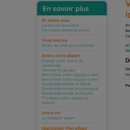
V
En savoir plus
i
En savoir plus
Av
Contact et rencontres
For english speaking clients
Ba
Ce
Vous inscrire
At
Toutes les infos pour s’inscrire
di
Avant votre départ
D
Evaluez votre niveau de
randonnée
Dè
Marcher en groupe
vo
Bien choisir votre voyage à pied
Bien choisir votre voyage à vélo
Randonnée et trek en liberté
Po
Randonnée et trek accompagné
Randonnée et trek en Famille
Privatisez votre voyage sur
mesure
Votre vol
Le transport aérien
Application Mon eTopo