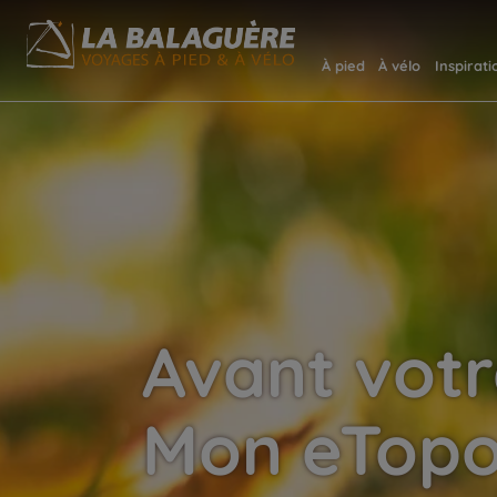
À pied
À vélo
Inspirati
Avant votr
Mon eTopo