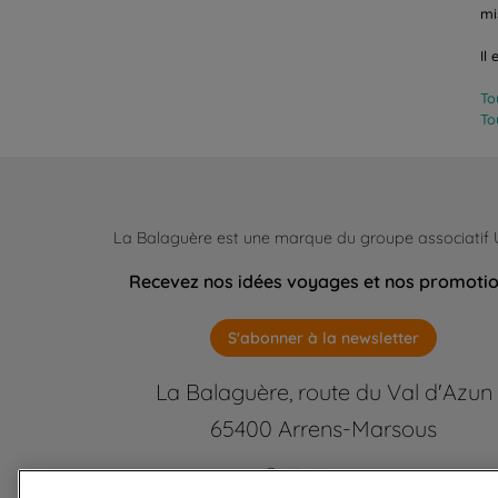
mi
Il
To
To
La Balaguère est une marque du groupe associatif
Recevez nos idées voyages et nos promoti
S'abonner à la newsletter
La Balaguère, route du Val d'Azun
65400 Arrens-Marsous
Contactez-nous