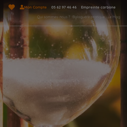
Mon Compte
05 62 97 46 46
Empreinte carbone
Qui sommes-nous ?
Balaguère pratique
Le Mag