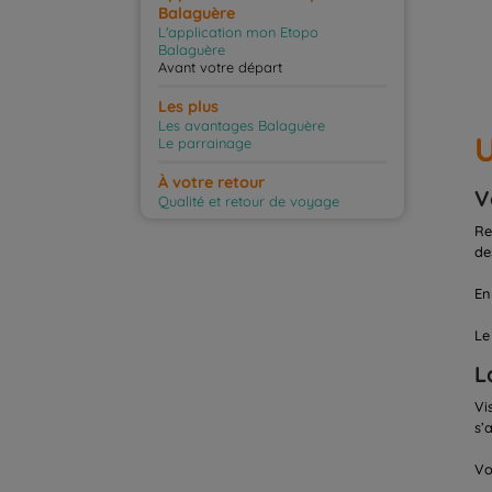
Balaguère
L'application mon Etopo
Balaguère
Avant votre départ
Les plus
Les avantages Balaguère
U
Le parrainage
À votre retour
V
Qualité et retour de voyage
Re
de
En
Le
L
Vi
s’
Vo