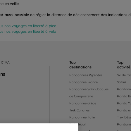
se en veille.
 est aussi possible de régler la distance de déclenchement des indications 
us nos voyages en liberté à pied
us nos voyages en liberté à vélo
 UCPA
Top
Top
destinations
activité
ons
Randonnées Pyrénées
Ski de r
Randonnée France
Safari
Randonnée Saint-Jacques
Randonné
de Compostelle
Rando B
Randonnée Grèce
Rando Y
Trek Canaries
Rando en
Randonnée Italie
Trek Dése
Trek Népal
Randonné