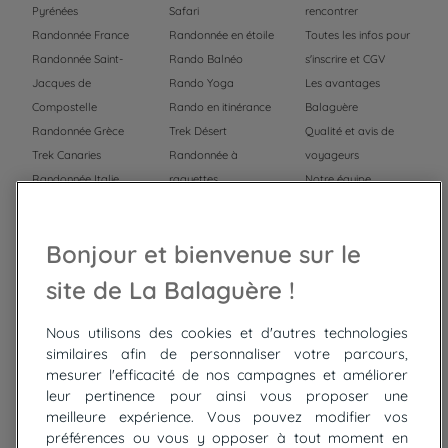
Pyrénées
Safari
rencontrer
Randonnée France
Randonnée en étoile
Toutes les infos pour
Randonnée Saint-
Rando Balnéo
s'inscrire et CGV
Jacques de
Rando Yoga
Les avantages
Compostelle
Rando en itinérance
Balaguère
Randonnée Grèce
Trek Désert
Qualité et avis de
Trek Canaries
Randonnée à
voyageurs
Randonnée Italie
raquettes
Notre équipe
Trek Népal
Voyage à vélo
Recrutement
Randonnée Maroc
Randonnée
Bonjour et bienvenue sur le
Trek Mauritanie
Trek
Randonnée Pérou
site de La Balaguère !
Nous utilisons des cookies et d'autres technologies
Top
circuits
similaires afin de personnaliser votre parcours,
mesurer l'efficacité de nos campagnes et améliorer
Tour du lac de Constance à vélo
leur pertinence pour ainsi vous proposer une
Cyclades : Amorgos et Naxos
meilleure expérience. Vous pouvez modifier vos
Randonnée aux Bardenas Reales
préférences ou vous y opposer à tout moment en