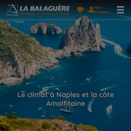
Mon
Compte
Le climat à Naples et la côte
Amalfitaine