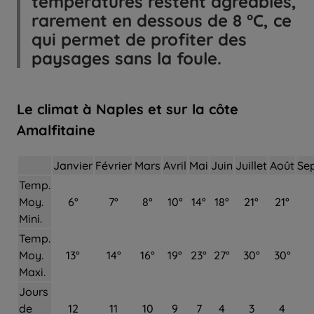
températures restent agréables,
rarement en dessous de 8 °C, ce
qui permet de profiter des
paysages sans la foule.
Le climat à Naples et sur la côte
Amalfitaine
Janvier
Février
Mars
Avril
Mai
Juin
Juillet
Août
Se
Temp.
Moy.
6°
7°
8°
10°
14°
18°
21°
21°
Mini.
Temp.
Moy.
13°
14°
16°
19°
23°
27°
30°
30°
Maxi.
Jours
de
12
11
10
9
7
4
3
4