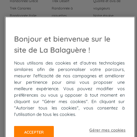
Randonnée Grèce
Trek Désert
Qualité et avis de
Trek Canaries
Randonnée à
voyageurs
Randonnée Italie
raquettes
Notre équipe
Trek Népal
Voyage à vélo
Recrutement
Randonnée Maroc
Randonnée
Bonjour et bienvenue sur le
Trek Mauritanie
Trek
Randonnée Pérou
site de La Balaguère !
Nous utilisons des cookies et d'autres technologies
Top
circuits
similaires afin de personnaliser votre parcours,
mesurer l'efficacité de nos campagnes et améliorer
Tour du lac de Constance à vélo
leur pertinence pour ainsi vous proposer une
Cyclades : Amorgos et Naxos
meilleure expérience. Vous pouvez modifier vos
Randonnée aux Bardenas Reales
préférences ou vous y opposer à tout moment en
De Collioure à Cadaquès à pied
cliquant sur "Gérer mes cookies". En cliquant sur
Découverte des trésors de Madère
"Autoriser tous les cookies", vous consentez à
Rando Réunion en douceur
l'utilisation de tous les cookies.
Raquettes balnéo, Néouvielle Gavarnie
Trek sur Tenerife
Gérer mes cookies
ACCEPTER