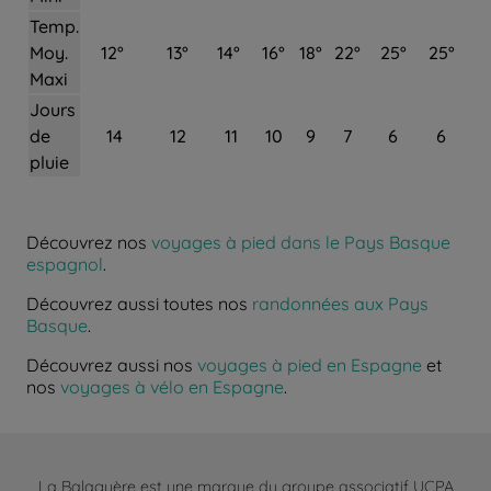
Temp.
Moy.
12°
13°
14°
16°
18°
22°
25°
25°
Maxi
Jours
de
14
12
11
10
9
7
6
6
pluie
Découvrez nos
voyages à pied dans le Pays Basque
espagnol
.
Découvrez aussi toutes nos
randonnées aux Pays
Basque
.
Découvrez aussi nos
voyages à pied en Espagne
et
nos
voyages à vélo en Espagne
.
La Balaguère est une marque du groupe associatif UCPA