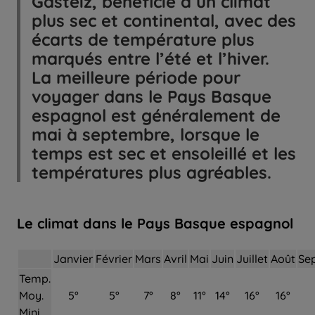
Gasteiz, bénéficie d’un climat
plus sec et continental, avec des
écarts de température plus
marqués entre l’été et l’hiver.
La meilleure période pour
voyager dans le Pays Basque
espagnol est généralement de
mai à septembre, lorsque le
temps est sec et ensoleillé et les
Le climat dans le Pays Basque espagnol
Janvier
Février
Mars
Avril
Mai
Juin
Juillet
Août
Se
Temp.
Moy.
5°
5°
7°
8°
11°
14°
16°
16°
Mini