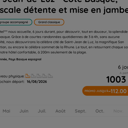
escale détente et mise en jamb
groupe accompagné
Grand classique
el*** nous accueille, 6 jours durant, pour découvrir, tout en douceur, la splendide
basque. Grâce à de courtes randonnées quotidiennes de 3 à 4h, sans aucune
culté, nous découvrirons la célèbre cité de Saint-Jean de Luz, la magnifique San
tian, ou encore le célèbre sommet de la Rhune. Le tout, en retournant chaque so
notre hôtel confortable, à 200m seulement de la plage.
nnée, Pays Basque espagnol
6 jo
A part
1003
veau physique:
ochain départ:
16/08/2026
-112.00
PROMO JUSQU'À
Mai
Juin
Juil.
Août
Sept.
Oct.
Nov.