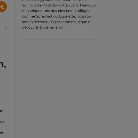
 €
Saint-Jean-Pied-de-Port, Biarritz, Hendaye,
et quelques-uns des plus beaux villages
comme Sare, Aïnhoa, Espelette, Itxassou
sont à découvrir. Gastronomie typique à
découvrir évidemment !
Déc.
n,
ns
bie,
tif