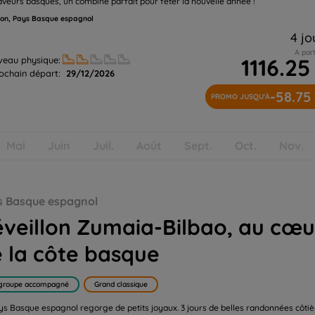
aveurs basques, un combiné parfait pour fêter la nouvelle année !
lon, Pays Basque espagnol
4 jo
A part
1116.25
veau physique:
ochain départ:
29/12/2026
-58.75
PROMO JUSQU'À
Mai
Juin
Juil.
Août
Sept.
Oct.
Nov.
te basque
s Basque espagnol
veillon Zumaia-Bilbao, au cœu
 la côte basque
groupe accompagné
Grand classique
ys Basque espagnol regorge de petits joyaux. 3 jours de belles randonnées côti