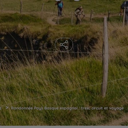
>
d
Randonnée Pays Basque espagnol : trek, circuit et voyage