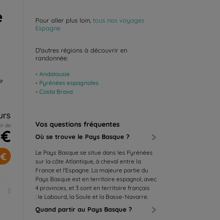
e
Pour aller plus loin,
tous nos voyages
Espagne
D'autres régions à découvrir en
randonnée:
Andalousie
ir
Pyrénées espagnoles
Costa Brava
urs
Vos questions fréquentes
ir de
 €
Où se trouve le Pays Basque ?
Le Pays Basque se situe dans les Pyrénées
 €
sur la côte Atlantique, à cheval entre la
France et l'Espagne. La majeure partie du
Pays Basque est en territoire espagnol, avec
4 provinces, et 3 sont en territoire français
Déc.
: le Labourd, la Soule et la Basse-Navarre.
Quand partir au Pays Basque ?