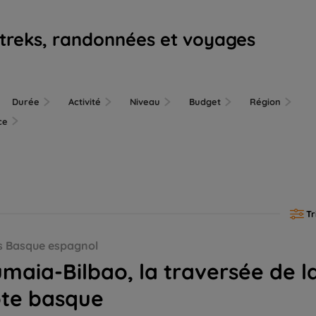
 treks, randonnées et voyages
Durée
Activité
Niveau
Budget
Région
nce
Tr
que
s Basque espagnol
maia-Bilbao, la traversée de l
ôte basque