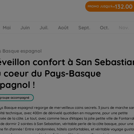
-132.00
PROMO JUSQU'À
Mai
Juin
Juil.
Août
Sept.
Oct.
Nov.
ur du Pays-Basque espagnol !
s Basque espagnol
veillon confort à San Sebastia
 coeur du Pays-Basque
pagnol !
groupe accompagné
ys Basque espagnol regorge de merveilleux coins secrets. 3 jours de marche sa
culté technique, avec 400m de dénivelé quotidien en moyenne, pour une petite
sée de la côte. Le tout, avec comme lieux d'étapes la jolie petite ville de Fontarra
 de dormir 2 soirées à San Sebastian, véritable perle de la côte basque, pour une
me fin d'année ! Entre randonnées, hôtels confortables, et véritable voyage gusta