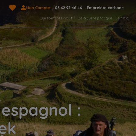
Mon Compte
05 62 97 46 46
Empreinte carbone
Qui sommes-nous ?
Balaguère pratique
Le Mag
espagnol :
rek