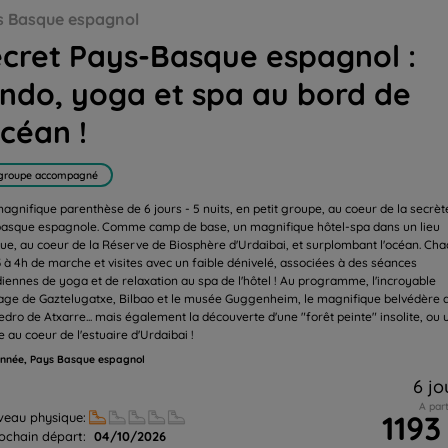
et spa au bord de l'océan !
s Basque espagnol
cret Pays-Basque espagnol :
ndo, yoga et spa au bord de
océan !
groupe accompagné
agnifique parenthèse de 6 jours - 5 nuits, en petit groupe, au coeur de la secrèt
basque espagnole. Comme camp de base, un magnifique hôtel-spa dans un lieu
ique, au coeur de la Réserve de Biosphère d'Urdaibai, et surplombant l'océan. Ch
 3 à 4h de marche et visites avec un faible dénivelé, associées à des séances
diennes de yoga et de relaxation au spa de l'hôtel ! Au programme, l'incroyable
age de Gaztelugatxe, Bilbao et le musée Guggenheim, le magnifique belvédère 
edro de Atxarre... mais également la découverte d'une "forêt peinte" insolite, ou 
 au coeur de l'estuaire d'Urdaibai !
nnée, Pays Basque espagnol
6 jo
A part
1193
veau physique:
ochain départ:
04/10/2026