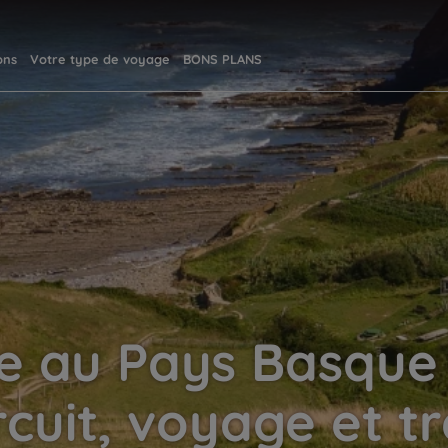
ons
Votre type de voyage
BONS PLANS
 au Pays Basque 
rcuit, voyage et t