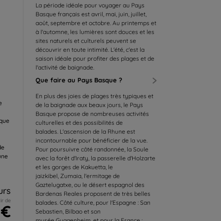
La période idéale pour voyager au Pays
Basque français est avril, mai, juin, juillet,
août, septembre et octobre. Au printemps et
à l'automne, les lumières sont douces et les
sites naturels et culturels peuvent se
découvrir en toute intimité. L'été, c'est la
saison idéale pour profiter des plages et de
l'activité de baignade.
Que faire au Pays Basque ?
En plus des joies de plages très typiques et
e
de la baignade aux beaux jours, le Pays
Basque propose de nombreuses activités
aque
culturelles et des possibilités de
balades. L'ascension de la Rhune est
incontournable pour bénéficier de la vue.
de
Pour poursuivre côté randonnée, la Soule
une
avec la forêt d'Iraty, la passerelle d'Holzarte
et les gorges de Kakuetta, le
jaizkibel, Zumaia, l'ermitage de
Gaztelugatxe, ou le désert espagnol des
urs
Bardenas Reales proposent de très belles
ir de
balades. Côté culture, pour l'Espagne : San
 €
Sebastien, Bilbao et son
musée Guggenheim, et pour la France :