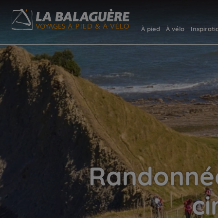
À pied
À vélo
Inspirati
Randonnée
ci