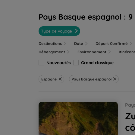
Pays Basque espagnol :
9
Type de voyage
Destinations
Date
Départ Confirmé
Hébergement
Environnement
Itinéra
Nouveautés
Grand classique
Espagne
Pays Basque espagnol
Zumaia-Bilbao, la traversée de la côte bas
Pay
Zu
c