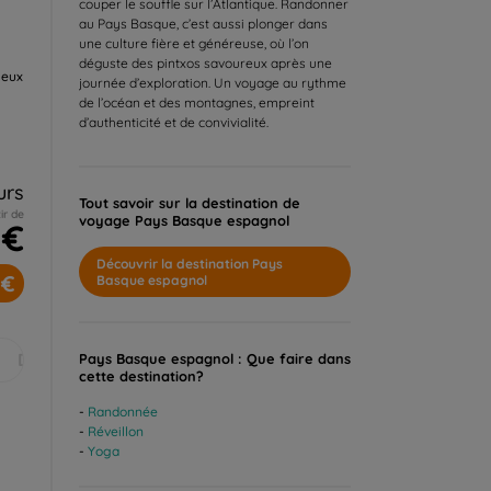
couper le souffle sur l’Atlantique. Randonner
au Pays Basque, c’est aussi plonger dans
une culture fière et généreuse, où l’on
déguste des pintxos savoureux après une
leux
journée d’exploration. Un voyage au rythme
de l’océan et des montagnes, empreint
d’authenticité et de convivialité.
urs
Tout savoir sur la destination de
ir de
voyage Pays Basque espagnol
 €
Découvrir la destination Pays
 €
Basque espagnol
Déc.
Pays Basque espagnol : Que faire dans
cette destination?
Randonnée
Réveillon
Yoga