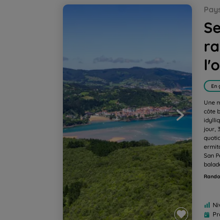
Secret Pays-Basque espagnol : rando, yoga 
Pay
Se
ra
l'
En 
Une m
côte 
idyll
jour,
quoti
ermit
San P
balade
Rando
Ni
Pr