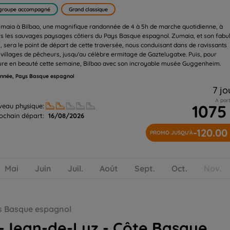
groupe accompagné
Grand classique
maia à Bilbao, une magnifique randonnée de 4 à 5h de marche quotidienne, à
rs les sauvages paysages côtiers du Pays Basque espagnol. Zumaia, et son fabu
h, sera le point de départ de cette traversée, nous conduisant dans de ravissants
s villages de pêcheurs, jusqu'au célèbre ermitage de Gaztelugatxe. Puis, pour
ure en beauté cette semaine, Bilbao avec son incroyable musée Guggenheim.
nnée, Pays Basque espagnol
7 jo
A part
1075
veau physique:
ochain départ:
16/08/2026
-120.00
PROMO JUSQU'À
Mai
Juin
Juil.
Août
Sept.
Oct.
Nov.
ente et mise en jambe
s Basque espagnol
-Jean-de-Luz - Côte Basque,