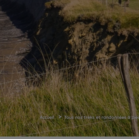
>
Accueil
Tous nos treks et randonnées à pie