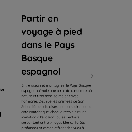
Partir en
voyage à pied
dans le Pays
Basque
espagnol
Entre océan et montagnes, le Pays Basque
ier
espagnol dévoile une terre de caractère où
nature et traditions se mêlent avec
harmonie. Des ruelles animées de San
Sebastián aux falaises spectaculaires de la
a
côte cantabrique, chaque recoin est une
invitation à l’évasion. Ici, les sentiers
serpentent entre villages blancs, forêts
profondes et crêtes offrant des vues à