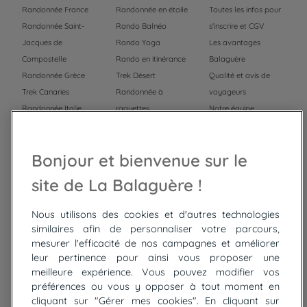
Randonnée France
Randonnée en étoile
Toutes les infos pour
Randonnée Saint-
Rando Balnéo
s'inscrire et CGV
Jacques de
Rando Yoga
Les avantages
Compostelle
Rando en itinérance
Balaguère
Randonnée Grèce
Trek Désert
Qualité et avis de
Trek Canaries
Randonnée à
voyageurs
Randonnée Italie
raquettes
Notre équipe
Trek Népal
Voyage à vélo
Recrutement
Randonnée Maroc
Randonnée
Bonjour et bienvenue sur le
Trek Mauritanie
Trek
Randonnée Pérou
site de La Balaguère !
Nous utilisons des cookies et d'autres technologies
Top
circuits
similaires afin de personnaliser votre parcours,
mesurer l'efficacité de nos campagnes et améliorer
Tour du lac de Constance à vélo
leur pertinence pour ainsi vous proposer une
Cyclades : Amorgos et Naxos
meilleure expérience. Vous pouvez modifier vos
Randonnée aux Bardenas Reales
préférences ou vous y opposer à tout moment en
De Collioure à Cadaquès à pied
cliquant sur "Gérer mes cookies". En cliquant sur