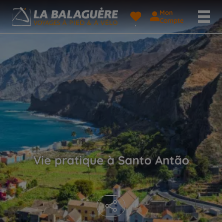
Mon
Compte
Vie pratique à Santo Antão