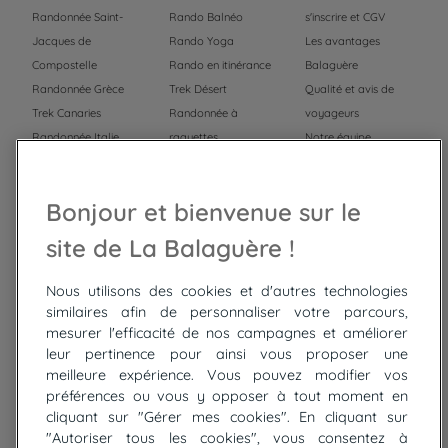
Randonnée Saint-
Rando Balnéo
s'inscrire et CGV
Jacques de
Rando Yoga
Les avantages
Compostelle
Rando en itinérance
Balaguère
Randonnée Grèce
Trek Désert
Qualité et avis de
Trek Canaries
Randonnée à
voyageurs
Randonnée Italie
raquettes
Notre équipe
Trek Népal
Voyage à vélo
Recrutement
Randonnée Maroc
Randonnée
Bonjour et bienvenue sur le
Trek Mauritanie
Trek
Randonnée Pérou
site de La Balaguère !
Nous utilisons des cookies et d'autres technologies
Top
circuits
similaires afin de personnaliser votre parcours,
mesurer l'efficacité de nos campagnes et améliorer
Tour du lac de Constance à vélo
leur pertinence pour ainsi vous proposer une
Cyclades : Amorgos et Naxos
meilleure expérience. Vous pouvez modifier vos
Randonnée aux Bardenas Reales
préférences ou vous y opposer à tout moment en
De Collioure à Cadaquès à pied
cliquant sur "Gérer mes cookies". En cliquant sur
Découverte des trésors de Madère
"Autoriser tous les cookies", vous consentez à