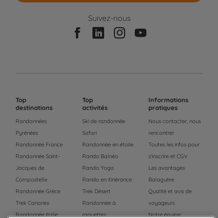
Suivez-nous
Top
Top
Informations
destinations
activités
pratiques
Randonnées
Ski de randonnée
Nous contacter, nous
Pyrénées
Safari
rencontrer
Randonnée France
Randonnée en étoile
Toutes les infos pour
Randonnée Saint-
Rando Balnéo
s'inscrire et CGV
Jacques de
Rando Yoga
Les avantages
Compostelle
Rando en itinérance
Balaguère
Randonnée Grèce
Trek Désert
Qualité et avis de
Trek Canaries
Randonnée à
voyageurs
Randonnée Italie
raquettes
Notre équipe