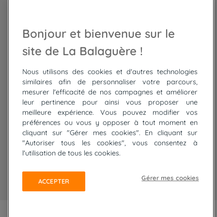
Trek Népal
Voyage à vélo
Recrutement
Randonnée Maroc
Randonnée
Bonjour et bienvenue sur le
Trek Mauritanie
Trek
Randonnée Pérou
site de La Balaguère !
Nous utilisons des cookies et d'autres technologies
Top
circuits
similaires afin de personnaliser votre parcours,
mesurer l'efficacité de nos campagnes et améliorer
Tour du lac de Constance à vélo
leur pertinence pour ainsi vous proposer une
Cyclades : Amorgos et Naxos
meilleure expérience. Vous pouvez modifier vos
Randonnée aux Bardenas Reales
préférences ou vous y opposer à tout moment en
De Collioure à Cadaquès à pied
cliquant sur "Gérer mes cookies". En cliquant sur
Découverte des trésors de Madère
"Autoriser tous les cookies", vous consentez à
Rando Réunion en douceur
l'utilisation de tous les cookies.
Raquettes balnéo, Néouvielle Gavarnie
Trek sur Tenerife
Gérer mes cookies
ACCEPTER
PLAN DU SITE
MENTIONS LÉGALES ET CGU
CONFIDENTIALITÉ