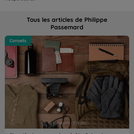
Tous les articles de Philippe
Passemard
Bien s'équiper en randonnée | La Balaguère
Co
Conseils
hi
© stevecuk - Fotolia