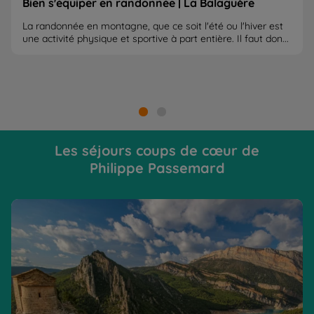
Bien s'équiper en randonnée | La Balaguère
La randonnée en montagne, que ce soit l'été ou l'hiver est
une activité physique et sportive à part entière. Il faut don...
Les séjours coups de cœur de
Philippe Passemard
Sierras secrètes de Catalogne
Né