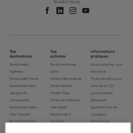
Suivez-nous
Top
Top
Informations
destinations
activités
pratiques
Randonnées
Ski de randonnée
Nous contacter, nous
Pyrénées
Safari
rencontrer
Randonnée France
Randonnée en étoile
Toutes les infos pour
Randonnée Saint-
Rando Balnéo
s'inscrire et CGV
Jacques de
Rando Yoga
Les avantages
Compostelle
Rando en itinérance
Balaguère
Randonnée Grèce
Trek Désert
Qualité et avis de
Trek Canaries
Randonnée à
voyageurs
Randonnée Italie
raquettes
Notre équipe
Trek Népal
Voyage à vélo
Recrutement