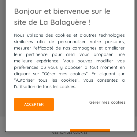
Randonnée Maroc
Randonnée
Bonjour et bienvenue sur le
Trek Mauritanie
Trek
Randonnée Pérou
site de La Balaguère !
Nous utilisons des cookies et d'autres technologies
Top
circuits
similaires afin de personnaliser votre parcours,
mesurer l'efficacité de nos campagnes et améliorer
Tour du lac de Constance à vélo
leur pertinence pour ainsi vous proposer une
Cyclades : Amorgos et Naxos
meilleure expérience. Vous pouvez modifier vos
Randonnée aux Bardenas Reales
préférences ou vous y opposer à tout moment en
De Collioure à Cadaquès à pied
cliquant sur "Gérer mes cookies". En cliquant sur
Découverte des trésors de Madère
"Autoriser tous les cookies", vous consentez à
Rando Réunion en douceur
l'utilisation de tous les cookies.
Raquettes balnéo, Néouvielle Gavarnie
Trek sur Tenerife
Gérer mes cookies
ACCEPTER
PLAN DU SITE
MENTIONS LÉGALES ET CGU
CONFIDENTIALITÉ
GESTION DES COOKIES
REFUSER