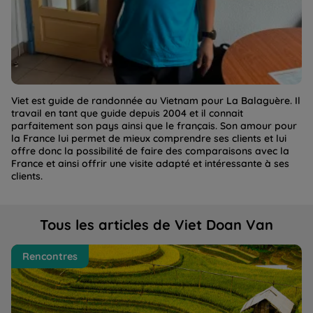
Viet est guide de randonnée au Vietnam pour La Balaguère. Il
travail en tant que guide depuis 2004 et il connait
parfaitement son pays ainsi que le français. Son amour pour
la France lui permet de mieux comprendre ses clients et lui
offre donc la possibilité de faire des comparaisons avec la
France et ainsi offrir une visite adapté et intéressante à ses
clients.
Tous les articles de Viet Doan Van
Vietnam : un pays paisible et hospitalier, le témoignage
Rencontres
du guide Viet | La Balaguère