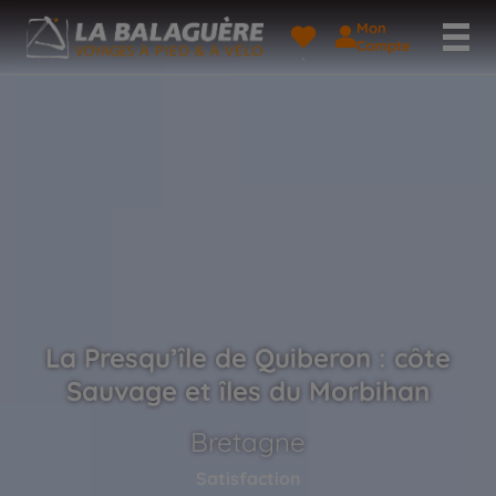
Mon
Compte
La Presqu’île de Quiberon : côte
Sauvage et îles du Morbihan
Bretagne
Satisfaction