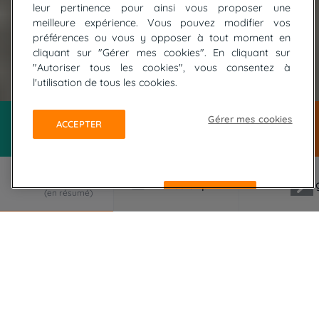
leur pertinence pour ainsi vous proposer une
meilleure expérience. Vous pouvez modifier vos
préférences ou vous y opposer à tout moment en
cliquant sur "Gérer mes cookies". En cliquant sur
"Autoriser tous les cookies", vous consentez à
© Destination Queyras
l'utilisation de tous les cookies.
Gérer mes cookies
ACCEPTER
REFUSER
LE VOYAGE EN RÉSUMÉ
Plongez au cœur du Queyras, un joyau enserré
par la frontière italienne, où originalité et
authenticité s'entrelacent dans un pays