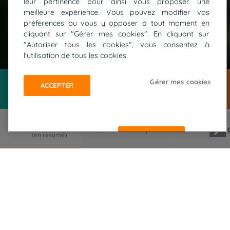
leur pertinence pour ainsi vous proposer une
meilleure expérience. Vous pouvez modifier vos
préférences ou vous y opposer à tout moment en
cliquant sur "Gérer mes cookies". En cliquant sur
"Autoriser tous les cookies", vous consentez à
© T.Franzini
l'utilisation de tous les cookies.
Gérer mes cookies
ACCEPTER
REFUSER
LE VOYAGE EN RÉSUMÉ
Découvrez la magie des Écrins lors d'un séjour
randonnée de 7 jours en Vallouise. Du Glacier
Blanc au Lac de l'Eychauda, explorez des