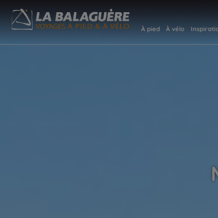
À pied
À vélo
Inspirati