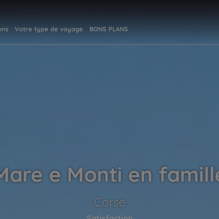
ons
Votre type de voyage
BONS PLANS
Mare e Monti en famill
Corse
Satisfaction