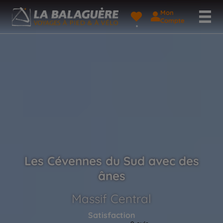
Mon
Compte
Les Cévennes du Sud avec des
ânes
Massif Central
Satisfaction