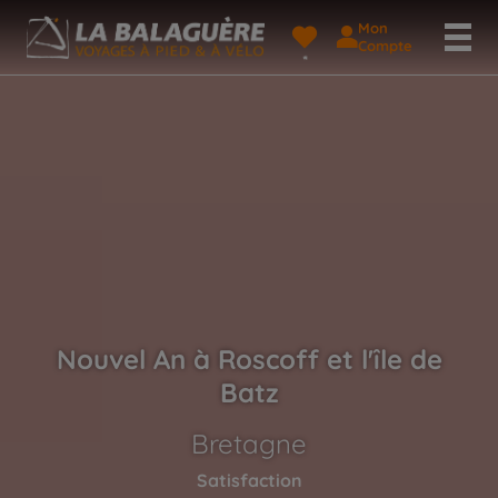
Mon
Compte
Nouvel An à Roscoff et l'île de
Batz
Bretagne
Satisfaction