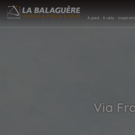
À pied
À vélo
Inspirati
Via Fr