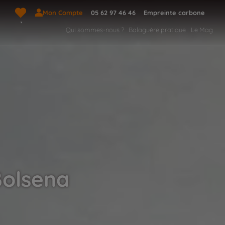
Mon Compte
05 62 97 46 46
Empreinte carbone
Qui sommes-nous ?
Balaguère pratique
Le Mag
Bolsena