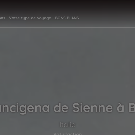
ons
Votre type de voyage
BONS PLANS
ancigena de Sienne à 
Italie
Satisfaction