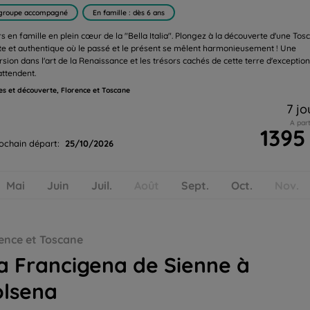
groupe accompagné
En famille : dès 6 ans
rs en famille en plein cœur de la "Bella Italia". Plongez à la découverte d'une Tos
te et authentique où le passé et le présent se mêlent harmonieusement ! Une
sion dans l'art de la Renaissance et les trésors cachés de cette terre d'exceptio
attendent.
s et découverte, Florence et Toscane
7 jo
A part
1395
ochain départ:
25/10/2026
Mai
Juin
Juil.
Août
Sept.
Oct.
Nov.
ence et Toscane
a Francigena de Sienne à
olsena