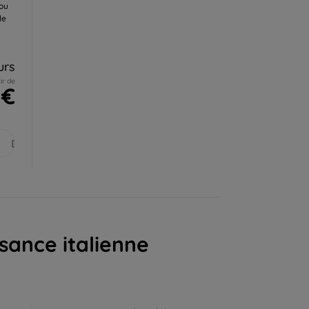
 ou
le
urs
ir de
 €
Déc.
sance italienne