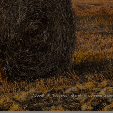
>
Accueil
Tous nos treks et randonnées à pie