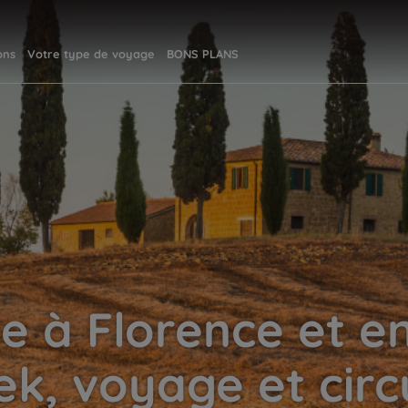
ons
Votre type de voyage
BONS PLANS
 à Florence et en
ek, voyage et circ