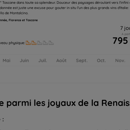
e" Toscane dans toute sa splendeur. Douceur des paysages déroulant vers l'infini
donnée est juste une excuse pour gouter in situ l'un des plus grands vins d'Italie: 
llo de Montalcino.
née, Florence et Toscane
7 jo
A part
795
veau physique:
Mai
Juin
Juil.
Août
Sept.
Oct.
Nov.
parmi les joyaux de la Renais
 :