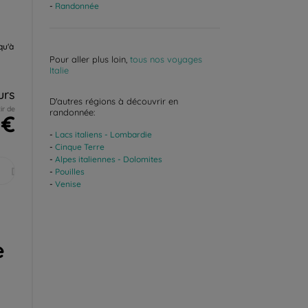
Randonnée
qu'à
Pour aller plus loin,
tous nos voyages
Italie
urs
D'autres régions à découvrir en
ir de
randonnée:
 €
Lacs italiens - Lombardie
Cinque Terre
Alpes italiennes - Dolomites
Déc.
Pouilles
Venise
e