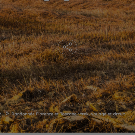
>
d
Randonnée Florence et Toscane : trek, voyage et circuit