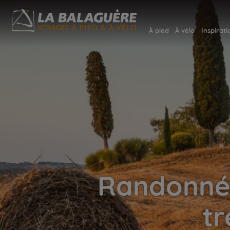
À pied
À vélo
Inspirati
Randonnée
tr