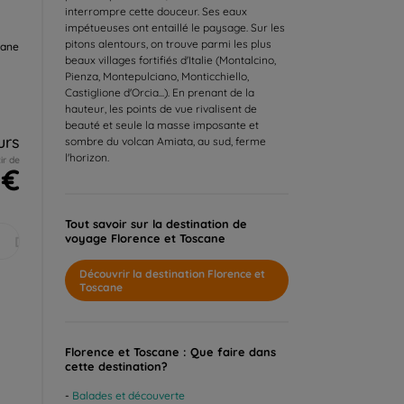
interrompre cette douceur. Ses eaux
impétueuses ont entaillé le paysage. Sur les
pitons alentours, on trouve parmi les plus
cane
beaux villages fortifiés d'Italie (Montalcino,
Pienza, Montepulciano, Monticchiello,
n
Castiglione d'Orcia...). En prenant de la
hauteur, les points de vue rivalisent de
beauté et seule la masse imposante et
urs
sombre du volcan Amiata, au sud, ferme
l'horizon.
ir de
 €
Tout savoir sur la destination de
voyage Florence et Toscane
Déc.
Découvrir la destination Florence et
Toscane
Florence et Toscane : Que faire dans
cette destination?
Balades et découverte