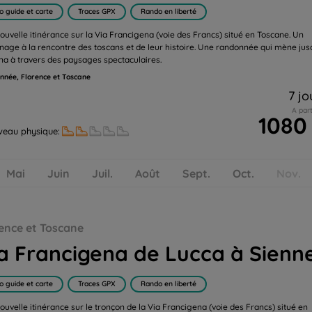
o guide et carte
Traces GPX
Rando en liberté
ouvelle itinérance sur la Via Francigena (voie des Francs) situé en Toscane. Un
inage à la rencontre des toscans et de leur histoire. Une randonnée qui mène jus
na à travers des paysages spectaculaires.
née, Florence et Toscane
7 jo
A part
1080
veau physique:
Mai
Juin
Juil.
Août
Sept.
Oct.
Nov.
ence et Toscane
a Francigena de Lucca à Sienn
o guide et carte
Traces GPX
Rando en liberté
ouvelle itinérance sur le tronçon de la Via Francigena (voie des Francs) situé en