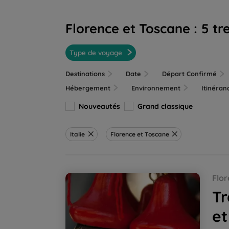
Florence et Toscane :
5 tr
Type de voyage
Destinations
Date
Départ Confirmé
Hébergement
Environnement
Itinéra
Nouveautés
Grand classique
Italie
Florence et Toscane
Trésors de Toscane : randonnées et découve
Flor
Tr
et