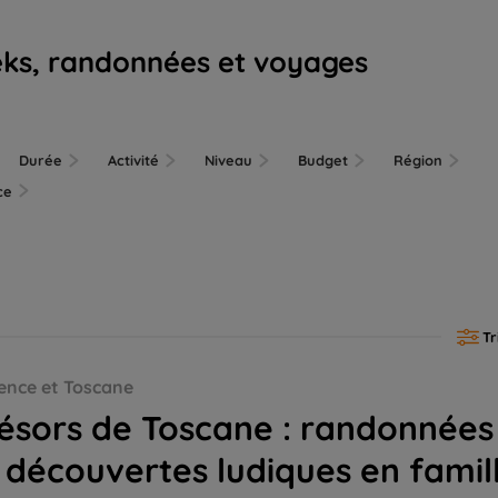
eks, randonnées et voyages
Durée
Activité
Niveau
Budget
Région
nce
Tr
rtes ludiques en famille
ence et Toscane
ésors de Toscane : randonnées
 découvertes ludiques en famil