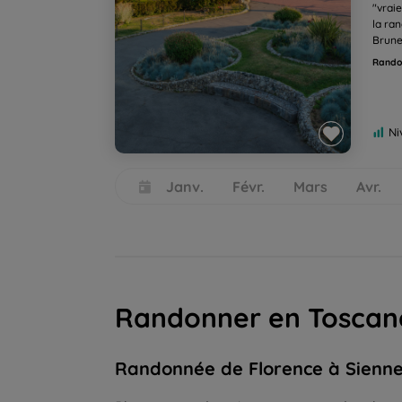
"vrai
la ran
Brune
Randon
Ni
Go
Go
Go
Go
Go
to
to
to
to
to
Janv.
Févr.
Mars
Avr.
slide
slide
slide
slide
slide
1
2
3
4
5
Randonner en Toscane 
Randonnée de Florence à Sienne