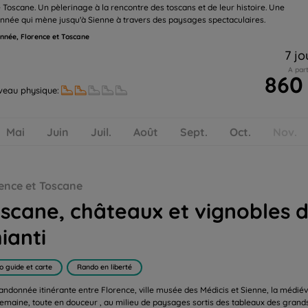
e Toscane. Un pèlerinage à la rencontre des toscans et de leur histoire. Une
nnée qui mène jusqu'à Sienne à travers des paysages spectaculaires.
née, Florence et Toscane
7 jo
A part
860
veau physique:
Mai
Juin
Juil.
Août
Sept.
Oct.
Nov.
ence et Toscane
scane, châteaux et vignobles 
ianti
o guide et carte
Rando en liberté
andonnée itinérante entre Florence, ville musée des Médicis et Sienne, la médiév
emaine, toute en douceur , au milieu de paysages sortis des tableaux des grand