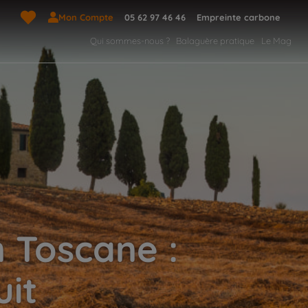
Mon Compte
05 62 97 46 46
Empreinte carbone
Qui sommes-nous ?
Balaguère pratique
Le Mag
 Toscane :
uit