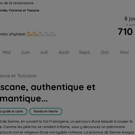
es de la renaissance.
née, Florence et Toscane
8 jo
A part
710
veau physique:
Mai
Juin
Juil.
Août
Sept.
Oct.
Nov.
ence et Toscane
scane, authentique et
mantique...
o guide et carte
Rando en liberté
d de Sienne, en suivant la Via Francigena, un parcours d'une beauté à couper le
le. Comme les pèlerins se rendant à Rome, vous y découvrez un patrimoine
ectural civil et religieux d'une incroyable richesse. La province de Sienne évoque 