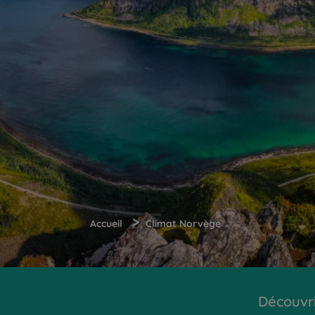
>
Accueil
Climat Norvège
Découvr