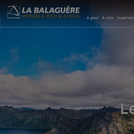
À pied
À vélo
Inspirati
L