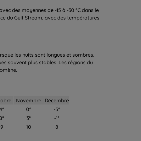
 avec des moyennes de -15 à -30 °C dans le
luence du Gulf Stream, avec des températures
rsque les nuits sont longues et sombres.
es souvent plus stables. Les régions du
nomène.
tobre
Novembre
Décembre
4°
0°
-5°
8°
3°
-1°
9
10
8