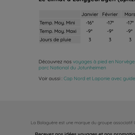
Janvier
Février
Mar
Temp. Moy. Mini
-16°
-17°
-17°
Temp. Moy. Maxi
-9°
-9°
-9°
Jours de pluie
3
3
3
Découvrez nos
voyages à pied en Norvège
parc National du Jotunheimen
Voir aussi :
Cap Nord et Laponie avec guid
La Balaguère est une marque du groupe associatif
Recevez nos idées voyages et nos promoti