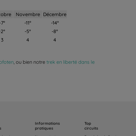
tobre
Novembre
Décembre
-7°
-11°
-14°
-2°
-5°
-8°
3
4
4
ofoten
, ou bien notre
trek en liberté dans le
Informations
Top
s
pratiques
circuits