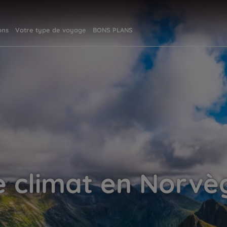
ons
Votre type de voyage
BONS PLANS
e climat en Norvè