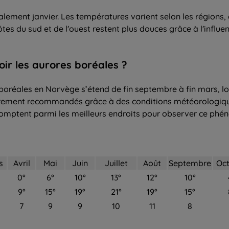
alement janvier. Les températures varient selon les régions,
 côtes du sud et de l'ouest restent plus douces grâce à l'inf
oir
les
aurores boréales
?
 boréales en Norvège s’étend de fin septembre à fin mars, lo
ièrement recommandés grâce à des conditions météorologiqu
comptent parmi les meilleurs endroits pour observer ce phé
s
Avril
Mai
Juin
Juillet
Août
Septembre
Oc
0°
6°
10°
13°
12°
10°
9°
15°
19°
21°
19°
15°
7
9
9
10
11
8