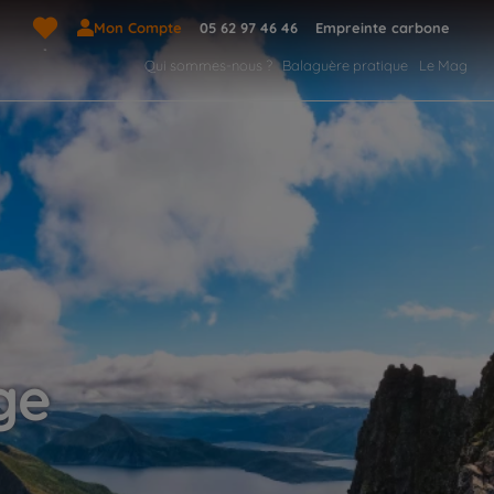
Mon Compte
05 62 97 46 46
Empreinte carbone
Qui sommes-nous ?
Balaguère pratique
Le Mag
ge