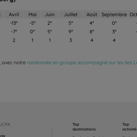
s
Avril
Mai
Juin
Juillet
Août
Septembre
Oc
-13°
-5°
2°
5°
4°
0°
-7°
0°
5°
9°
8°
3°
2
1
1
3
4
4
, avec notre
randonnée en groupe accompagné sur les îles L
e
 UCPA
Top
Top
destinations
activité
ons