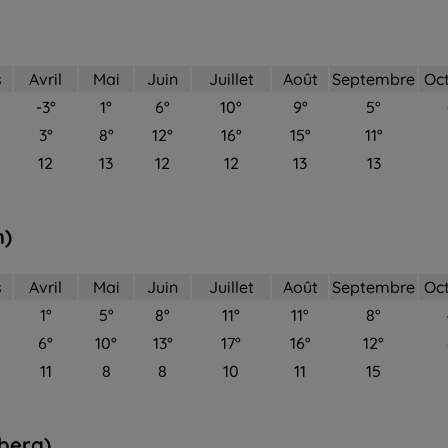
s
Avril
Mai
Juin
Juillet
Août
Septembre
Oc
-3°
1°
6°
10°
9°
5°
3°
8°
12°
16°
15°
11°
12
13
12
12
13
13
n)
s
Avril
Mai
Juin
Juillet
Août
Septembre
Oc
1°
5°
8°
11°
11°
8°
6°
10°
13°
17°
16°
12°
11
8
8
10
11
15
berg)