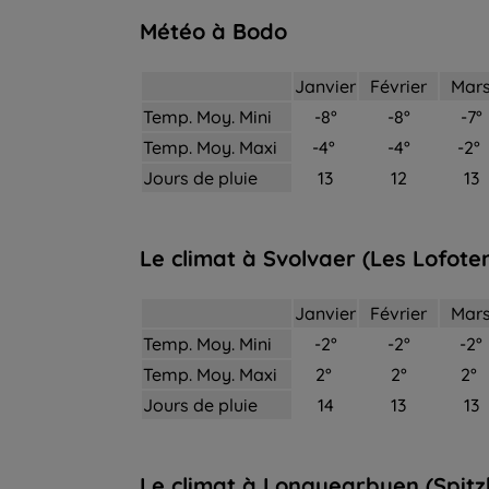
Météo à Bodo
Janvier
Février
Mar
Temp. Moy. Mini
-8°
-8°
-7°
Temp. Moy. Maxi
-4°
-4°
-2°
Jours de pluie
13
12
13
Le climat à
Svolvaer (Les Lofote
Janvier
Février
Mar
Temp. Moy. Mini
-2°
-2°
-2°
Temp. Moy. Maxi
2°
2°
2°
Jours de pluie
14
13
13
Le climat à
Longyearbyen (Spitz