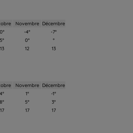
tobre
Novembre
Décembre
0°
-4°
-7°
5°
0°
°
13
12
13
tobre
Novembre
Décembre
4°
1°
-1°
8°
5°
3°
17
17
17