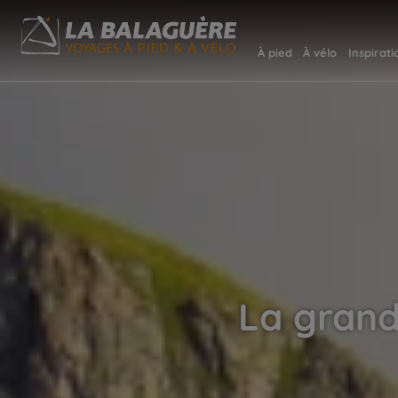
À pied
À vélo
Inspirati
La grand