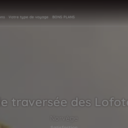
ons
Votre type de voyage
BONS PLANS
e traversée des Lofot
Norvège
Satisfaction