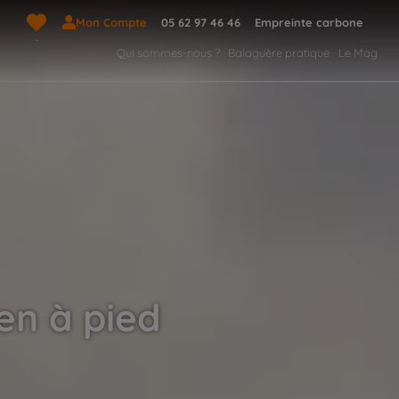
Mon Compte
05 62 97 46 46
Empreinte carbone
Qui sommes-nous ?
Balaguère pratique
Le Mag
en à pied