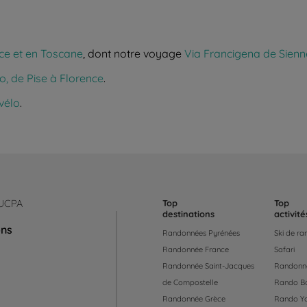
ce et en Toscane
, dont notre voyage
Via Francigena de Sienn
o, de Pise à Florence
.
vélo
.
 UCPA
Top
Top
destinations
activité
ons
Randonnées Pyrénées
Ski de r
Randonnée France
Safari
Randonnée Saint-Jacques
Randonné
de Compostelle
Rando B
Randonnée Grèce
Rando Y