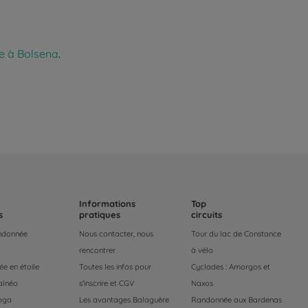
e à Bolsena
.
Informations
Top
s
pratiques
circuits
andonnée
Nous contacter, nous
Tour du lac de Constance
rencontrer
à vélo
e en étoile
Toutes les infos pour
Cyclades : Amorgos et
alnéo
s'inscrire et CGV
Naxos
oga
Les avantages Balaguère
Randonnée aux Bardenas