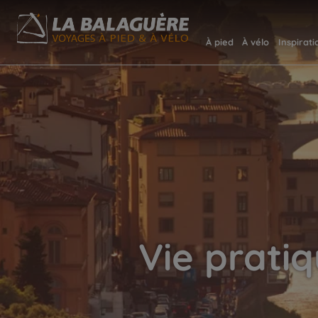
À pied
À vélo
Inspirati
Vie prati