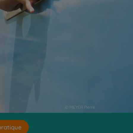
© MEYER Pierre
pratique