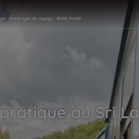
ons
Votre type de voyage
BONS PLANS
 pratique au Sri L