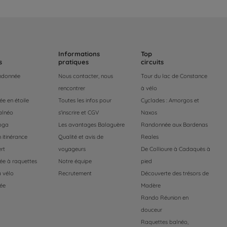
Informations
Top
s
pratiques
circuits
andonnée
Nous contacter, nous
Tour du lac de Constance
rencontrer
à vélo
e en étoile
Toutes les infos pour
Cyclades : Amorgos et
alnéo
s'inscrire et CGV
Naxos
oga
Les avantages Balaguère
Randonnée aux Bardenas
 itinérance
Qualité et avis de
Reales
rt
voyageurs
De Collioure à Cadaquès à
e à raquettes
Notre équipe
pied
 vélo
Recrutement
Découverte des trésors de
ée
Madère
Rando Réunion en
douceur
Raquettes balnéo,