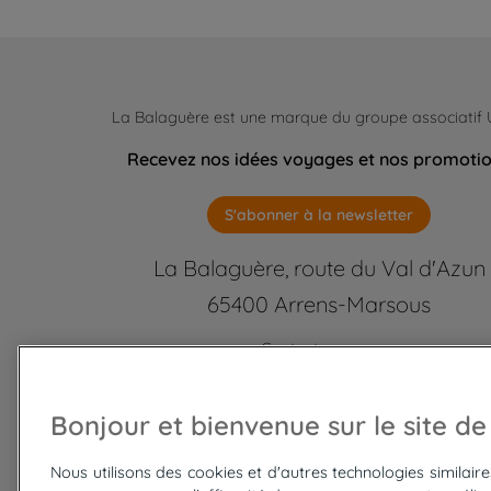
La Balaguère est une marque du groupe associatif
Recevez nos idées voyages et nos promoti
S'abonner à la newsletter
La Balaguère, route du Val d'Azun
65400 Arrens-Marsous
Contactez-nous
labalaguere@labalaguere.com
05 62 97 46 46 ou 01 85 23 92
Bonjour et bienvenue sur le site de
Suivez-nous
Nous utilisons des cookies et d'autres technologies similair