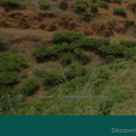
>
Accueil
Vie pratique Sri Lanka
Découvr