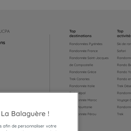
 UCPA
Top
Top
destinations
activité
ons
Randonnées Pyrénées
Ski de r
Randonnée France
Safari
Randonnée Saint-Jacques
Randonné
de Compostelle
Rando B
Randonnée Grèce
Rando Y
Trek Canaries
Rando en
Randonnée Italie
Trek Dése
Trek Népal
Randonné
Randonnée Maroc
Voyage à
Trek Mauritanie
Randonn
 55
 La Balaguère !
Randonnée Pérou
Trek
es afin de personnaliser votre