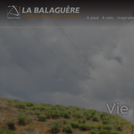
À pied
À vélo
Inspirati
Vie