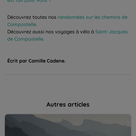
est fait pour vous ?
Découvrez toutes nos
randonnées sur les chemins de
Compostelle
.
Découvrez aussi nos voyages à vélo à
Saint-Jacques
de Compostelle
.
Écrit par Camille Cadene.
Autres articles
Comment voyager seul(e) en toute confiance ?
Qu
Découvrez la randonnée accompagnée
co