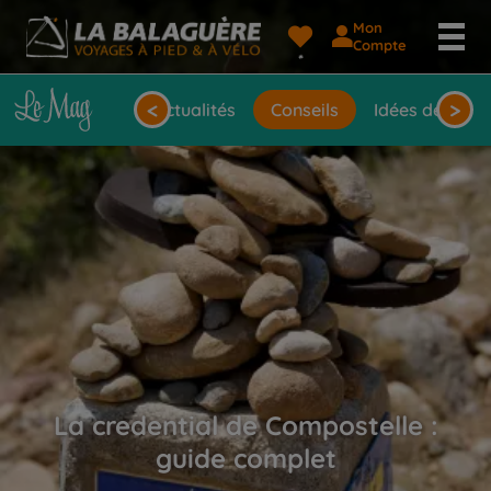
Mon
Compte
<
>
Actualités
Conseils
Idées de voya
La credential de Compostelle :
guide complet