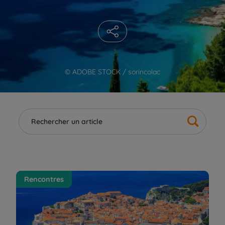
© ADOBE STOCK / sorincolac
Croatie, mélange savoureux de Nature & de Culture
Rencontres
| La Balaguère