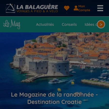
Mon
Compte
>
Actualités
Conseils
Idées de voy
Le Magazine de la randonnée -
Destination Croatie