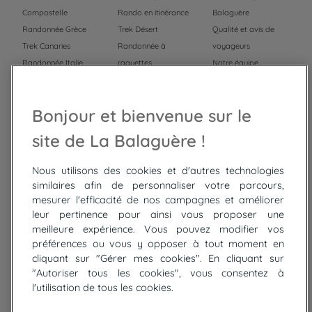
Compostelle
Rando en itinérance
Balaguère
Randonnée Grèce
Trek Désert
Qualité et avis de
Trek Canaries
Randonnée à
voyageurs
Randonnée Italie
raquettes
Notre équipe
Trek Népal
Voyage à vélo
Recrutement
Randonnée Maroc
Randonnée
Bonjour et bienvenue sur le
Trek Mauritanie
Trek
Randonnée Pérou
site de La Balaguère !
Nous utilisons des cookies et d'autres technologies
Top
circuits
similaires afin de personnaliser votre parcours,
mesurer l'efficacité de nos campagnes et améliorer
Tour du lac de Constance à vélo
leur pertinence pour ainsi vous proposer une
Cyclades : Amorgos et Naxos
meilleure expérience. Vous pouvez modifier vos
Randonnée aux Bardenas Reales
préférences ou vous y opposer à tout moment en
De Collioure à Cadaquès à pied
cliquant sur "Gérer mes cookies". En cliquant sur
Découverte des trésors de Madère
"Autoriser tous les cookies", vous consentez à
Rando Réunion en douceur
l'utilisation de tous les cookies.
Raquettes balnéo, Néouvielle Gavarnie