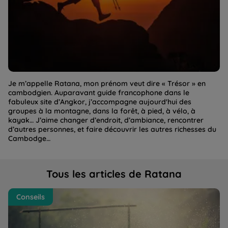
Je m’appelle Ratana, mon prénom veut dire « Trésor » en
cambodgien. Auparavant guide francophone dans le
fabuleux site d’Angkor, j’accompagne aujourd'hui des
groupes à la montagne, dans la forêt, à pied, à vélo, à
kayak… J’aime changer d’endroit, d’ambiance, rencontrer
d’autres personnes, et faire découvrir les autres richesses du
Cambodge…
Tous les articles de Ratana
Faut-il avoir peur de la mousson au Cambodge l’été ?
Ca
Conseils
Le Cambodge en juin, juillet, août | La Balaguère