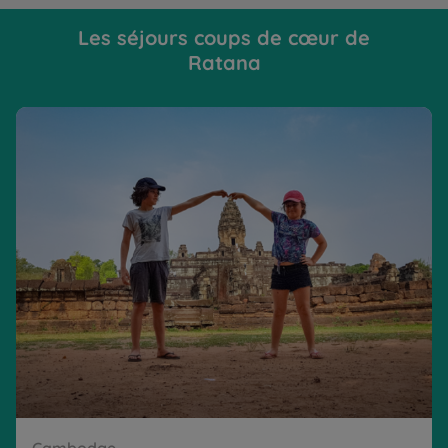
Les séjours coups de cœur de
Ratana
Vous n'avez pas Angkor tout vu
An