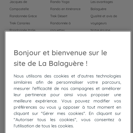
Jacques de
Rando Yoga
Les avantages
Compostelle
Rando en itinérance
Balaguère
Randonnée Grèce
Trek Désert
Qualité et avis de
Trek Canaries
Randonnée à
voyageurs
Randonnée Italie
raquettes
Notre équipe
Trek Népal
Voyage à vélo
Recrutement
Randonnée Maroc
Randonnée
Bonjour et bienvenue sur le
Trek Mauritanie
Trek
Randonnée Pérou
site de La Balaguère !
Nous utilisons des cookies et d'autres technologies
Top
circuits
similaires afin de personnaliser votre parcours,
mesurer l'efficacité de nos campagnes et améliorer
Tour du lac de Constance à vélo
leur pertinence pour ainsi vous proposer une
Cyclades : Amorgos et Naxos
meilleure expérience. Vous pouvez modifier vos
Randonnée aux Bardenas Reales
préférences ou vous y opposer à tout moment en
De Collioure à Cadaquès à pied
cliquant sur "Gérer mes cookies". En cliquant sur
Découverte des trésors de Madère
"Autoriser tous les cookies", vous consentez à
Rando Réunion en douceur
l'utilisation de tous les cookies.
Raquettes balnéo, Néouvielle Gavarnie