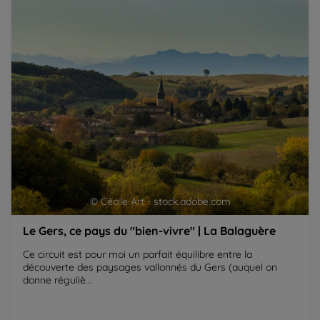
vé
© Cécile Art - stock.adobe.com
Le Gers, ce pays du "bien-vivre" | La Balaguère
Ce circuit est pour moi un parfait équilibre entre la
découverte des paysages vallonnés du Gers (auquel on
donne réguliè...