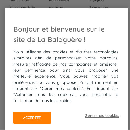
Trek Canaries
Randonnée à
voyageurs
Randonnée Italie
raquettes
Notre équipe
Trek Népal
Voyage à vélo
Recrutement
Randonnée Maroc
Randonnée
Bonjour et bienvenue sur le
Trek Mauritanie
Trek
Randonnée Pérou
site de La Balaguère !
Nous utilisons des cookies et d'autres technologies
Top
circuits
similaires afin de personnaliser votre parcours,
mesurer l'efficacité de nos campagnes et améliorer
Tour du lac de Constance à vélo
leur pertinence pour ainsi vous proposer une
Cyclades : Amorgos et Naxos
meilleure expérience. Vous pouvez modifier vos
Randonnée aux Bardenas Reales
préférences ou vous y opposer à tout moment en
De Collioure à Cadaquès à pied
cliquant sur "Gérer mes cookies". En cliquant sur
Découverte des trésors de Madère
"Autoriser tous les cookies", vous consentez à
Rando Réunion en douceur
l'utilisation de tous les cookies.
Raquettes balnéo, Néouvielle Gavarnie
Trek sur Tenerife
Gérer mes cookies
ACCEPTER