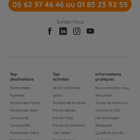
05 62 97 46 46 ou 01 85 23 92 55
Suivez-nous
Top
Top
Informations
destinations
activités
pratiques
Randonnées
Ski de randonnée
Nous contacter, nous
Pyrénées
Safari
rencontrer
Randonnée France
Randonnée en étoile
Toutes les infos pour
Randonnée Saint-
Rando Balnéo
s'inscrire et CGV
Jacques de
Rando Yoga
Les avantages
Compostelle
Rando en itinérance
Balaguère
Randonnée Grèce
Trek Désert
Qualité et avis de