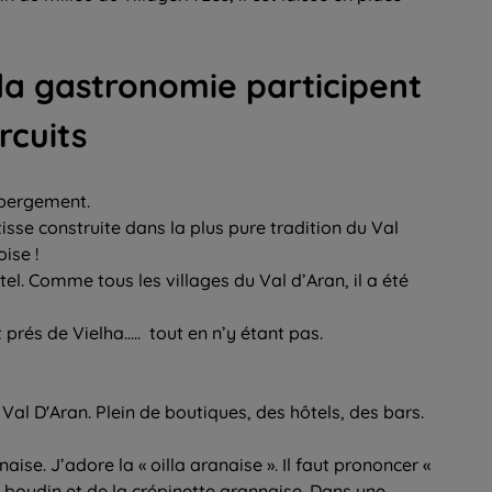
la gastronomie participent
rcuits
hébergement.
isse construite dans la plus pure tradition du Val
oise !
hôtel. Comme tous les villages du Val d’Aran, il a été
t prés de Vielha….. tout en n’y étant pas.
u Val D'Aran. Plein de boutiques, des hôtels, des bars.
aise. J’adore la « oilla aranaise ». Il faut prononcer «
u boudin et de la crépinette arannaise. Dans une