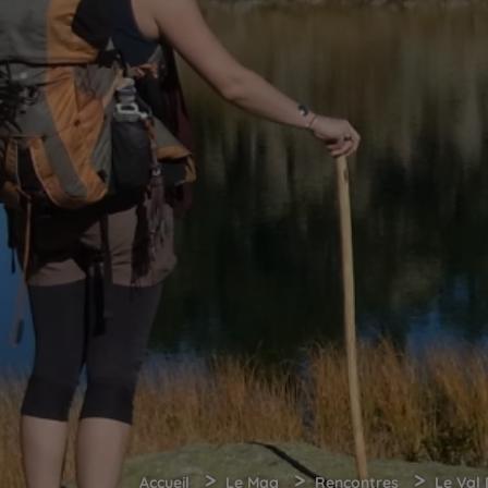
>
>
>
Accueil
Le Mag
Rencontres
Le Val 