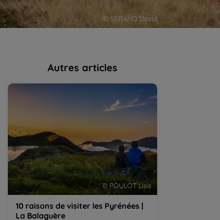
© SERANO David
Autres articles
10 raisons de visiter les Pyrénées | La
L’Aneto, le Mont
Balaguère
© POULOT Lisa
10 raisons de visiter les Pyrénées |
L’Aneto, le Mo
La Balaguère
Pyrénées