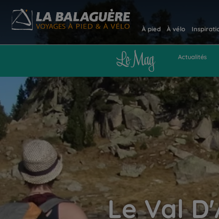
À pied
À vélo
Inspirati
Actualités
Le Val D