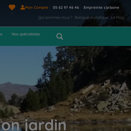
Mon Compte
05 62 97 46 46
Empreinte carbone
Qui sommes-nous ?
Balaguère pratique
Le Mag
es
Nos spécialistes
on jardin