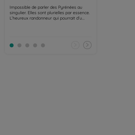
Impossible de parler des Pyrénées au
Avec ses 3 404 m d
singulier. Elles sont plurielles par essence.
est le plus haut
L’heureux randonneur qui pourrait d’u...
Pyrénées. Sa cons