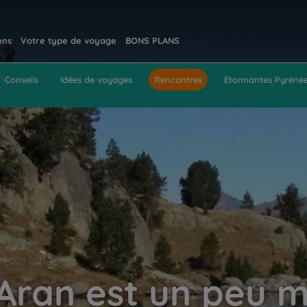
ons
Votre type de voyage
BONS PLANS
Conseils
Idées de voyages
Rencontres
Etonnantes Pyréné
'Aran est un peu m