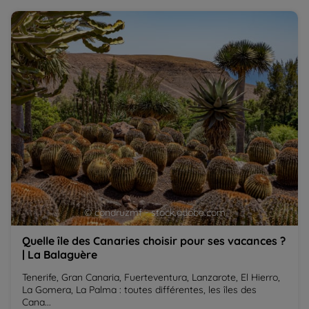
Quelle île des Canaries choisir pour ses vacances ? | La
El
Balaguère
B
© condruzmf - stock.adobe.com
Quelle île des Canaries choisir pour ses vacances ?
| La Balaguère
Tenerife, Gran Canaria, Fuerteventura, Lanzarote, El Hierro,
La Gomera, La Palma : toutes différentes, les îles des
Cana...