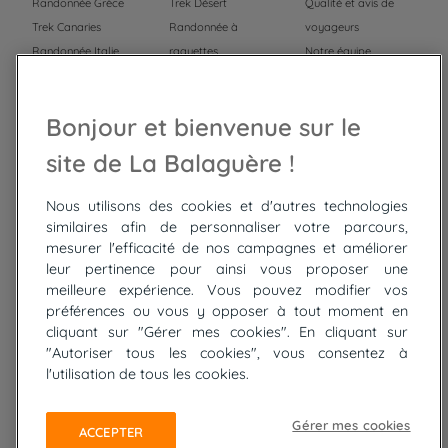
Randonnée Grèce
Trek Désert
Qualité et avis de
Trek Canaries
Randonnée à
voyageurs
Randonnée Italie
raquettes
Notre équipe
Trek Népal
Voyage à vélo
Recrutement
Randonnée Maroc
Randonnée
Bonjour et bienvenue sur le
Trek Mauritanie
Trek
Randonnée Pérou
site de La Balaguère !
Nous utilisons des cookies et d'autres technologies
Top
circuits
similaires afin de personnaliser votre parcours,
mesurer l'efficacité de nos campagnes et améliorer
Tour du lac de Constance à vélo
leur pertinence pour ainsi vous proposer une
Cyclades : Amorgos et Naxos
meilleure expérience. Vous pouvez modifier vos
Randonnée aux Bardenas Reales
préférences ou vous y opposer à tout moment en
De Collioure à Cadaquès à pied
cliquant sur "Gérer mes cookies". En cliquant sur
Découverte des trésors de Madère
"Autoriser tous les cookies", vous consentez à
Rando Réunion en douceur
l'utilisation de tous les cookies.
Raquettes balnéo, Néouvielle Gavarnie
Trek sur Tenerife
Gérer mes cookies
ACCEPTER