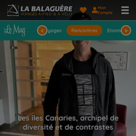
Mon
Compte
<
>
seils
Idées de voyages
Rencontres
Etonnantes 
Les îles Canaries, archipel de
diversité et de contrastes