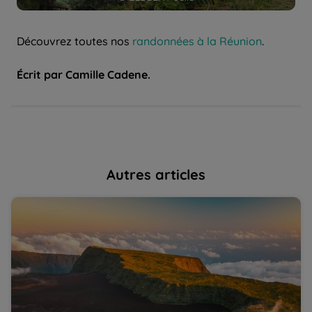
Découvrez toutes nos
randonnées à la Réunion
.
Écrit par Camille Cadene.
Autres articles
La Réunion dans tous ses états | La Balaguère
Ch
na