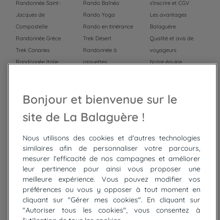
Randonnée Saint-
Rando Balnéo
s'inscrire et CGV
Jacques de
Rando Yoga
Les avantages
Compostelle
Rando en itinérance
Balaguère
Randonnée Grèce
Trek Désert
Qualité et avis de
Trek Canaries
Randonnée à
voyageurs
Randonnée Italie
raquettes
Notre équipe
Trek Népal
Voyage à vélo
Recrutement
Randonnée Maroc
Randonnée
Bonjour et bienvenue sur le
Trek Mauritanie
Trek
Randonnée Pérou
site de La Balaguère !
Nous utilisons des cookies et d'autres technologies
Top
circuits
similaires afin de personnaliser votre parcours,
mesurer l'efficacité de nos campagnes et améliorer
Tour du lac de Constance à vélo
leur pertinence pour ainsi vous proposer une
Cyclades : Amorgos et Naxos
meilleure expérience. Vous pouvez modifier vos
Randonnée aux Bardenas Reales
préférences ou vous y opposer à tout moment en
De Collioure à Cadaquès à pied
cliquant sur "Gérer mes cookies". En cliquant sur
Découverte des trésors de Madère
"Autoriser tous les cookies", vous consentez à
Rando Réunion en douceur