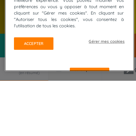
meilleure expérience. Vous pouvez modifier vos
préférences ou vous y opposer à tout moment en
cliquant sur "Gérer mes cookies". En cliquant sur
"Autoriser tous les cookies", vous consentez à
© FOTOLIA / Punto Studio Foto AG / Antonio Gaudencio
l'utilisation de tous les cookies.
Gérer mes cookies
ACCEPTER
REFUSER
LE VOYAGE EN RÉSUMÉ
Carcassonne nous accueille aux portes de sa cité,
dans un hôtel****, pour un séjour d'exception
mêlant randonnées en douceur et découverte de
ses richesses, de son histoire, de ses châteaux et