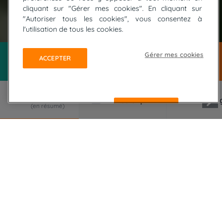
cliquant sur "Gérer mes cookies". En cliquant sur
"Autoriser tous les cookies", vous consentez à
l'utilisation de tous les cookies.
Gérer mes cookies
ACCEPTER
REFUSER
LE VOYAGE EN RÉSUMÉ
À Bali, les balinais pensent que les enfants sont
les esprits réincarnés des ancêtres… autant dire,
que l'accueil y est chaleureux et bienveillant ! Un
voyage multi-sport au jardin des dieux… l'île aux
enfants !