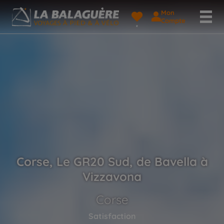
Mon
Compte
Corse, Le GR20 Sud, de Bavella à
Vizzavona
Corse
Satisfaction