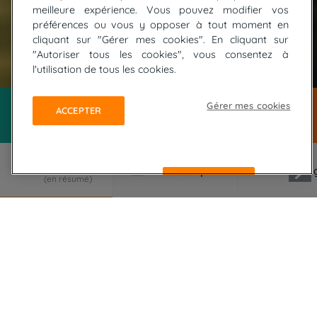
meilleure expérience. Vous pouvez modifier vos
préférences ou vous y opposer à tout moment en
cliquant sur "Gérer mes cookies". En cliquant sur
"Autoriser tous les cookies", vous consentez à
© ADOBE STOCK / Beboy
l'utilisation de tous les cookies.
Gérer mes cookies
ACCEPTER
REFUSER
LE VOYAGE EN RÉSUMÉ
Traversant la Corse, le GR20 est considéré
comme le plus beau trek du monde et l'un des plus
difficiles d'Europe. C'est le sac léger que nous
tenterons de franchir chaque étape de la partie