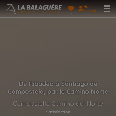
Mon
Compte
De Ribadeo à Santiago de
Compostela, par le Camino Norte
Compostelle Camino del Norte
Satisfaction