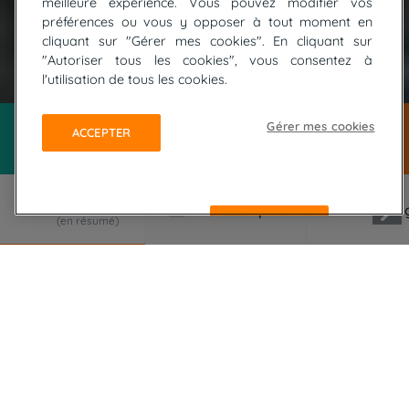
meilleure expérience. Vous pouvez modifier vos
préférences ou vous y opposer à tout moment en
cliquant sur "Gérer mes cookies". En cliquant sur
"Autoriser tous les cookies", vous consentez à
© FOTOLIA / vouvraysan
l'utilisation de tous les cookies.
Gérer mes cookies
ACCEPTER
REFUSER
LE VOYAGE EN RÉSUMÉ
S'il est un itinéraire mythique qui fait rêver depuis
plus d'un millénaire, c'est bien le Chemin de
Compostelle... Nous vous proposons ici de réaliser
la première partie du Camino Frances, le plus