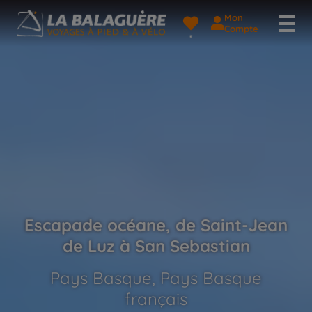
Mon
Compte
Escapade océane, de Saint-Jean
de Luz à San Sebastian
Pays Basque, Pays Basque
français